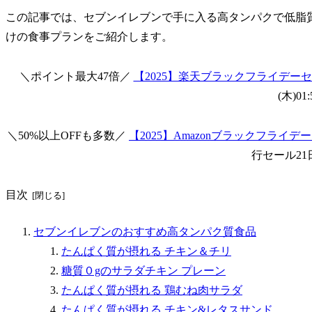
この記事では、セブンイレブンで手に入る高タンパクで低脂
けの食事プランをご紹介します。
＼ポイント最大47倍／
【2025】楽天ブラックフライデー
(木)01
＼50%以上OFFも多数／
【2025】Amazonブラックフライ
行セール21
目次
セブンイレブンのおすすめ高タンパク質食品
たんぱく質が摂れる チキン＆チリ
糖質０gのサラダチキン プレーン
たんぱく質が摂れる 鶏むね肉サラダ
たんぱく質が摂れる チキン&レタスサンド