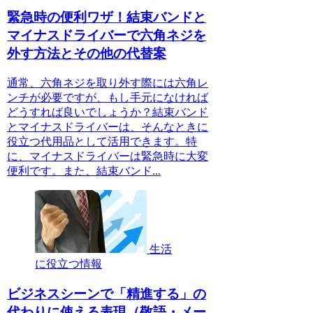
緊急時の便利ワザ！結束バンドと
マイナスドライバーで六角ネジを
外す方法とその他の代替案
通常、六角ネジを取り外す際には六角レ
ンチが必要ですが、もし手元になければ
どうすれば良いでしょうか？結束バンド
とマイナスドライバーは、そんなときに
役立つ代用品として活用できます。特
に、マイナスドライバーは緊急時に大変
便利です。また、結束バンド...
生活
に役立つ情報
ビジネスシーンで「精進する」の
代わりに使える表現（敬語・メー