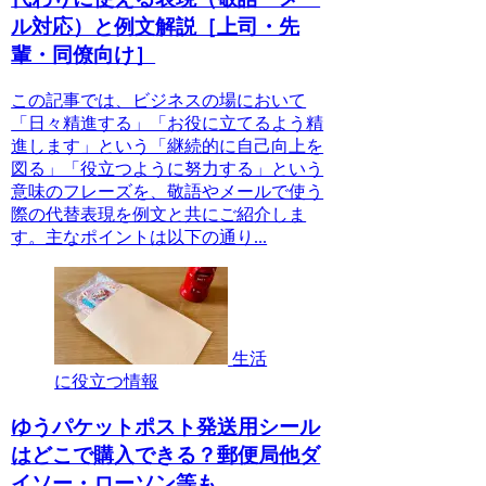
ル対応）と例文解説［上司・先
輩・同僚向け］
この記事では、ビジネスの場において
「日々精進する」「お役に立てるよう精
進します」という「継続的に自己向上を
図る」「役立つように努力する」という
意味のフレーズを、敬語やメールで使う
際の代替表現を例文と共にご紹介しま
す。主なポイントは以下の通り...
生活
に役立つ情報
ゆうパケットポスト発送用シール
はどこで購入できる？郵便局他ダ
イソー・ローソン等も