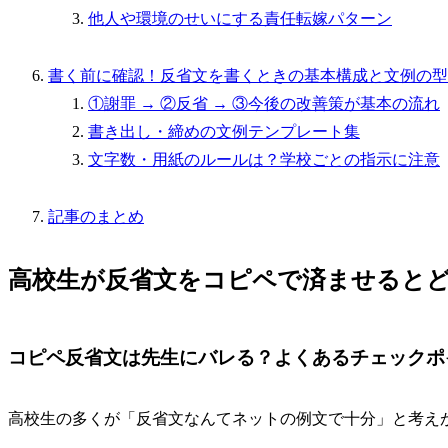
他人や環境のせいにする責任転嫁パターン
書く前に確認！反省文を書くときの基本構成と文例の型
①謝罪 → ②反省 → ③今後の改善策が基本の流れ
書き出し・締めの文例テンプレート集
文字数・用紙のルールは？学校ごとの指示に注意
記事のまとめ
高校生が反省文をコピペで済ませると
コピペ反省文は先生にバレる？よくあるチェックポ
高校生の多くが「反省文なんてネットの例文で十分」と考え