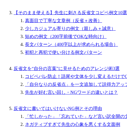
【そのまま使える】先生に刺さる反省文コピペ例文10選
真面目で丁寧な文章例（反省＋改善）
少しカジュアル寄りの例文（親しみ＋誠意）
短めの例文（200字前後でOKな時向け）
長文パターン（400字以上が求められる場合）
初犯と再犯で使い分ける例文パターン
反省文を“自分の言葉”に見せるためのアレンジ術3選
コピペバレ防止！語尾や文体を少し変えるだけで
「自分なりの反省点」を一文追加して説得力アッ
先生が好む言い回し・NGワードの違いとは？
反省文に書いてはいけないNG例とその理由
「忙しかった」「忘れていた」など言い訳全開の
ネガティブすぎて先生の心象を悪くする文面例