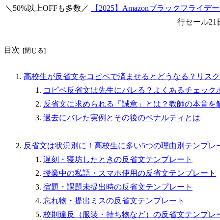
＼50%以上OFFも多数／
【2025】Amazonブラックフライ
行セール21
目次
高校生が反省文をコピペで済ませるとどうなる？リスク
コピペ反省文は先生にバレる？よくあるチェック
反省文に求められる「誠意」とは？教師の本音を
過去にバレた実例とその後のペナルティとは
反省文は状況別に！高校生に多い5つの理由別テンプレ
遅刻・寝坊したときの反省文テンプレート
授業中の私語・スマホ使用の反省文テンプレート
宿題・課題未提出時の反省文テンプレート
忘れ物・提出ミスの反省文テンプレート
校則違反（服装・持ち物など）の反省文テンプレ