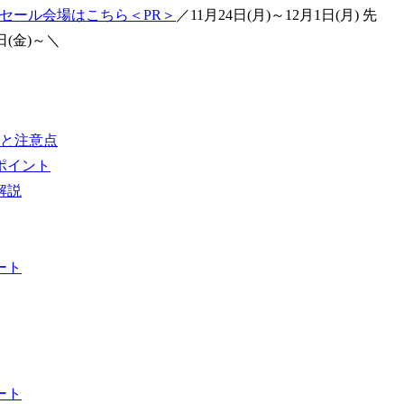
デーセール会場はこちら＜PR＞
／11月24日(月)～12月1日(月) 先
日(金)～＼
と注意点
ポイント
解説
ート
ート