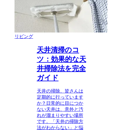
リビング
天井清掃のコ
ツ：効果的な天
井掃除法を完全
ガイド
天井の掃除、皆さんは
定期的に行っています
か？日常的に目につか
ない天井は、意外と汚
れが溜まりやすい場所
です。「天井の掃除方
法がわからない」と悩