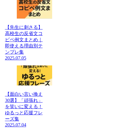
【先生に刺さる】
高校生の反省文コ
ピペ例文まとめ｜
即使える理由別テ
ンプレ集
2025.07.05
【面白い言い換え
30選】「頑張れ」
を笑いに変える！
ゆるっと応援フレ
ーズ集
2025.07.04