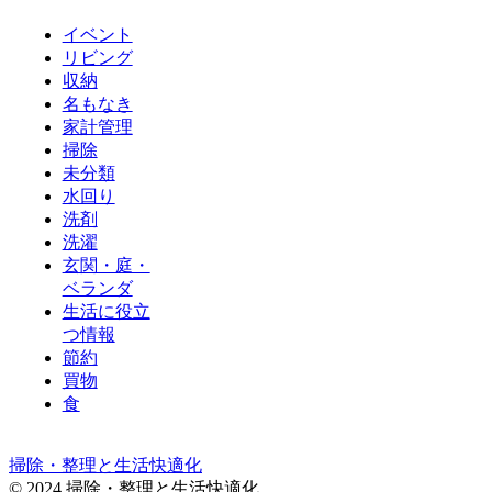
イベント
リビング
収納
名もなき
家計管理
掃除
未分類
水回り
洗剤
洗濯
玄関・庭・
ベランダ
生活に役立
つ情報
節約
買物
食
掃除・整理と生活快適化
© 2024 掃除・整理と生活快適化.