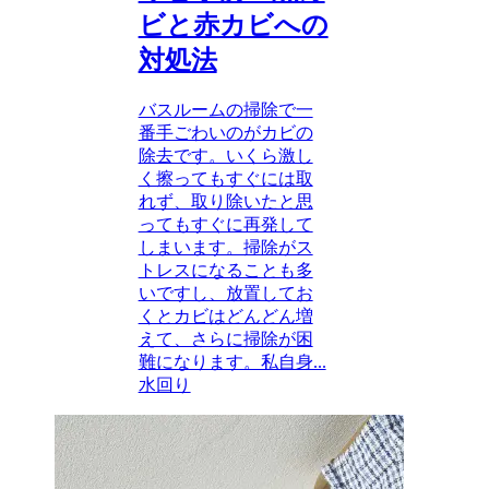
ビと赤カビへの
対処法
バスルームの掃除で一
番手ごわいのがカビの
除去です。いくら激し
く擦ってもすぐには取
れず、取り除いたと思
ってもすぐに再発して
しまいます。掃除がス
トレスになることも多
いですし、放置してお
くとカビはどんどん増
えて、さらに掃除が困
難になります。私自身...
水回り