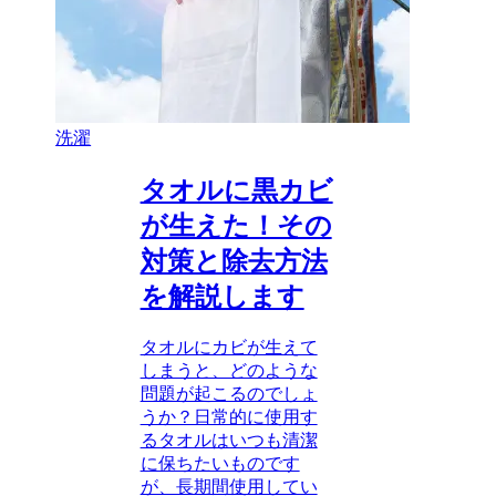
洗濯
タオルに黒カビ
が生えた！その
対策と除去方法
を解説します
タオルにカビが生えて
しまうと、どのような
問題が起こるのでしょ
うか？日常的に使用す
るタオルはいつも清潔
に保ちたいものです
が、長期間使用してい