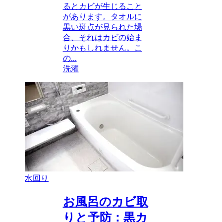
るとカビが生じること
があります。タオルに
黒い斑点が見られた場
合、それはカビの始ま
りかもしれません。こ
の...
洗濯
水回り
お風呂のカビ取
りと予防：黒カ