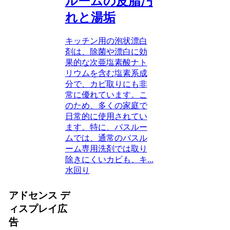
ルームの皮脂汚
れと湯垢
キッチン用の泡状漂白
剤は、除菌や漂白に効
果的な次亜塩素酸ナト
リウムを含む塩素系成
分で、カビ取りにも非
常に優れています。こ
のため、多くの家庭で
日常的に使用されてい
ます。特に、バスルー
ムでは、通常のバスル
ーム専用洗剤では取り
除きにくいカビも、キ...
水回り
アドセンス デ
ィスプレイ広
告