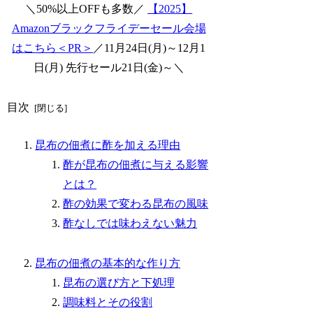
＼50%以上OFFも多数／
【2025】
Amazonブラックフライデーセール会場
はこちら＜PR＞
／11月24日(月)～12月1
日(月) 先行セール21日(金)～＼
目次
昆布の佃煮に酢を加える理由
酢が昆布の佃煮に与える影響
とは？
酢の効果で変わる昆布の風味
酢なしでは味わえない魅力
昆布の佃煮の基本的な作り方
昆布の選び方と下処理
調味料とその役割