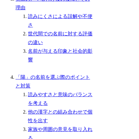
理由
読みにくさによる誤解や不便
さ
世代間での名前に対する評価
の違い
名前が与える印象と社会的影
響
「陽」の名前を選ぶ際のポイント
と対策
読みやすさと意味のバランス
を考える
他の漢字との組み合わせで個
性を出す
家族や周囲の意見を取り入れ
る